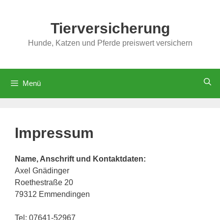
Zum
Inhalt
Tierversicherung
springen
Hunde, Katzen und Pferde preiswert versichern
Menü
Impressum
Name, Anschrift und Kontaktdaten:
Axel Gnädinger
Roethestraße 20
79312 Emmendingen
Tel: 07641-52967