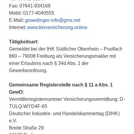
Fax: 07641-934168
Mobil: 0177-4040555
E-Mail:
gnaedinger-info@gmx.net
Internet:
www.tierversicherung.online
Tätigkeitsart:
Gemeldet bei der IHK Süd­li­cher Ober­rhein – Post­fach
860 – 79008 Frei­burg als Versicherungsmakler mit
einer Erlaubnis nach § 34d Abs. 1 der
Gewerbeordnung.
Gemeinsame Registerstelle nach § 11 a Abs. 1
GewO:
Vermittlerregisternummer Versicherungsvermittlung: D-
TULQ-WYD4F-65
Deutscher Industrie- und Handelskammertag (DIHK)
e.V.
Breite Straße 29